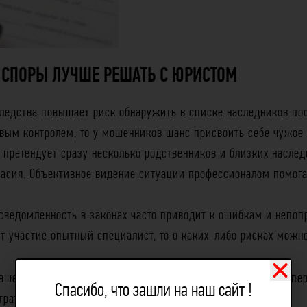
 СПОРЫ ЛУЧШЕ РЕШАТЬ С ЮРИСТОМ
ледства повышает риск обнаружить в списке наследников пос
вым контролем, то у мошенников шанс присвоить себе чужое 
претендует сразу несколько родственников и близких наслед
сия. Объективное видение ситуации профессионалом помогает
осведомленность в законах часто приводит к ошибкам и непо
т участие опытный специалист, то о каких-либо рисках можно
ашей компании в своей работе опираются на две идеи. Во-п
Спасибо, что зашли на наш сайт !
тратных для наших доверителей судебных процессов.